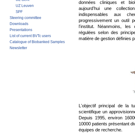
données cliniques et biol
UZ Leuven
aujourd'hui une collecti
SPF
indispensables aux ch
Steering committee
progressivement un outil po
Downloads
l'institut. Néanmoins, le
Presentations
régulées selon des princi
List of current BVTc users
matière de gestion définies 
Catalogue of Biobanked Samples
Newsletter
L'objectif principal de l
scientifique un approvision
Depuis 1995, environ 1600
10000 patients présentant di
équipes de recherche.