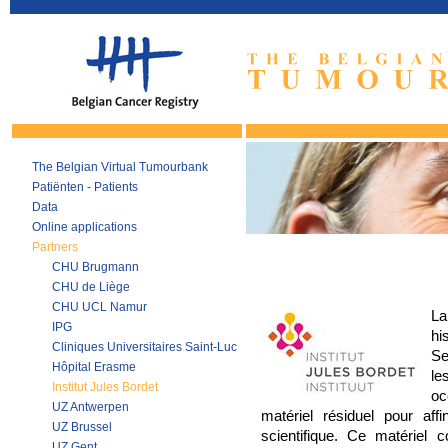
The Belgian Virtual Tumourbank
Patiënten - Patients
Data
Online applications
Partners
CHU Brugmann
CHU de Liège
CHU UCL Namur
La
IPG
hi
Cliniques Universitaires Saint-Luc
Se
Hôpital Erasme
l
Institut Jules Bordet
oc
UZ Antwerpen
matériel résiduel pour aff
UZ Brussel
scientifique. Ce matériel
UZ Gent